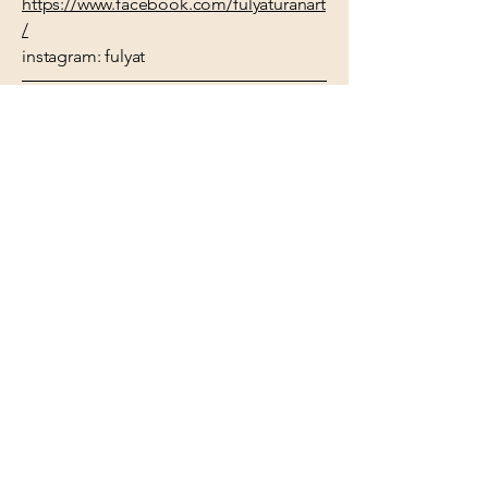
https://www.facebook.com/fulyaturanart
/
instagram: fulyat
Tüm hakları saklıdır, kaynak
gösterilmeden içerik kopyalanamaz.