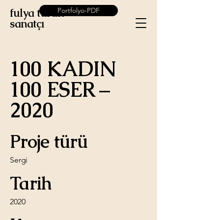
fulya turan-
Portfolyo-PDF
sanatçı
100 KADIN
100 ESER –
2020
Proje türü
Sergi
Tarih
2020