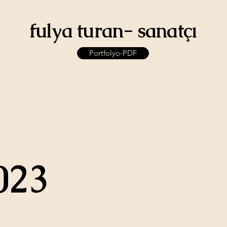
fulya turan- sanatçı
Portfolyo-PDF
023