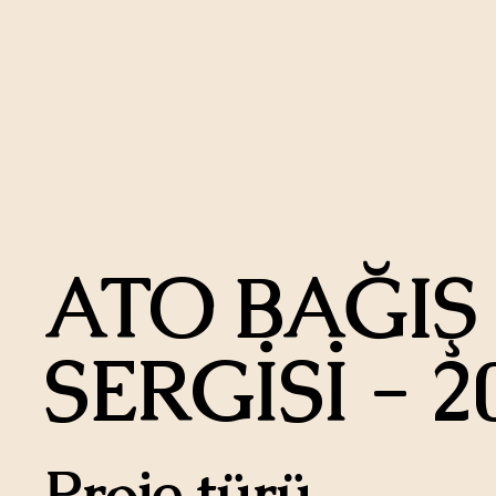
ATO BAĞIŞ
SERGİSİ - 2
Proje türü